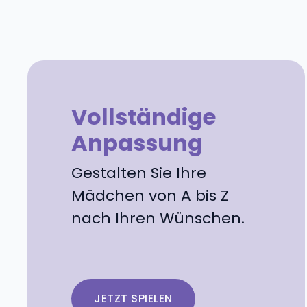
Vollständige
Anpassung
Gestalten Sie Ihre
Mädchen von A bis Z
nach Ihren Wünschen.
JETZT SPIELEN