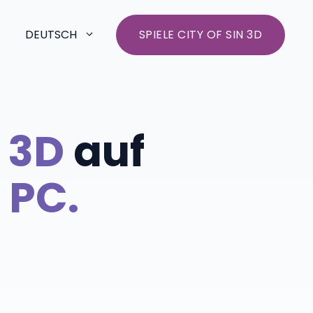
DEUTSCH
SPIELE CITY OF SIN 3D
3D
auf
 PC.