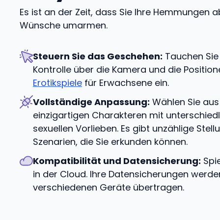
Es ist an der Zeit, dass Sie Ihre Hemmungen 
Wünsche umarmen.
Steuern Sie das Geschehen:
Tauchen Sie 
Kontrolle über die Kamera und die Position
Erotikspiele
für Erwachsene ein.
Vollständige Anpassung:
Wählen Sie aus 
einzigartigen Charakteren mit unterschie
sexuellen Vorlieben. Es gibt unzählige St
Szenarien, die Sie erkunden können.
Kompatibilität und Datensicherung:
Spie
in der Cloud. Ihre Datensicherungen werde
verschiedenen Geräte übertragen.