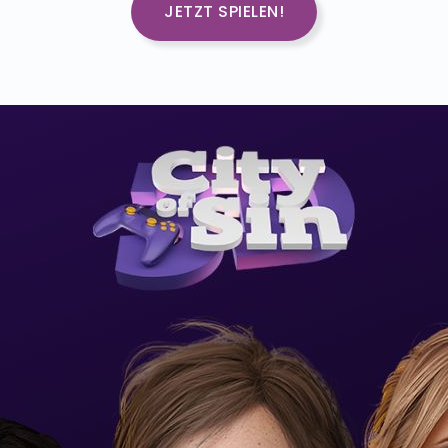
JETZT SPIELEN!