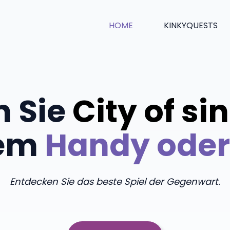
HOME
KINKYQUESTS
n Sie
City of sin
rem
Handy oder
Entdecken Sie das beste Spiel der Gegenwart.