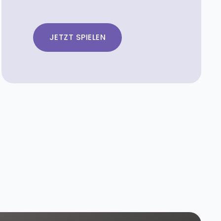
JETZT SPIELEN